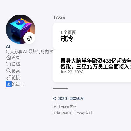
TAGS
1 个页面
🍥
液冷
AI
每天分享 AI 最热门的内容
首页
具身大脑半年融资438亿超去
归档
智能，三星12万员工全面接入Ch
搜索
Jun 22, 2026
链接
流量卡
© 2020 - 2026 AI
使用
Hugo
构建
主题
Stack
由
Jimmy
设计