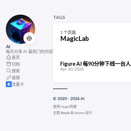
TAGS
1 个页面
🍥
MagicLab
AI
每天分享 AI 最热门的内容
首页
Figure AI 每90分钟下线一台人
归档
Apr 30, 2026
搜索
链接
流量卡
© 2020 - 2026 AI
使用
Hugo
构建
主题
Stack
由
Jimmy
设计