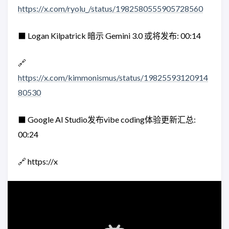
https://x.com/ryolu_/status/1982580555905728560
⬛️ Logan Kilpatrick 暗示 Gemini 3.0 或将发布: 00:14
🔗
https://x.com/kimmonismus/status/19825593120914
80530
⬛️ Google AI Studio发布vibe coding体验更新汇总:
00:24
🔗 https://x