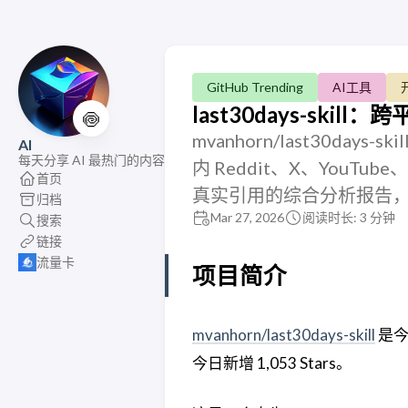
GitHub Trending
AI工具
last30days-ski
🍥
mvanhorn/last30day
AI
每天分享 AI 最热门的内容
内 Reddit、X、YouTub
首页
真实引用的综合分析报告，今日登
归档
Mar 27, 2026
阅读时长: 3 分钟
搜索
链接
流量卡
项目简介
mvanhorn/last30days-skill
是今日
今日新增 1,053 Stars。