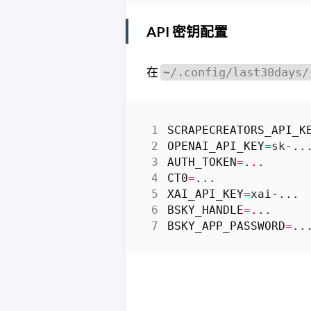
API 密钥配置
在
~/.config/last30days/
SCRAPECREATORS_API_K
OPENAI_API_KEY
=
sk-..
AUTH_TOKEN
=
...      
CT0
=
...             
XAI_API_KEY
=
xai-... 
BSKY_HANDLE
=
...     
BSKY_APP_PASSWORD
=
..