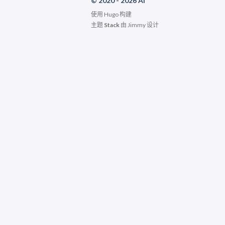
© 2020 - 2026 AI
使用
Hugo
构建
主题
Stack
由
Jimmy
设计