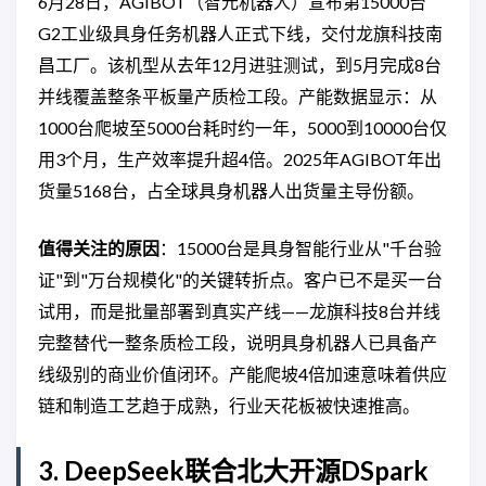
6月28日，AGIBOT（智元机器人）宣布第15000台
G2工业级具身任务机器人正式下线，交付龙旗科技南
昌工厂。该机型从去年12月进驻测试，到5月完成8台
并线覆盖整条平板量产质检工段。产能数据显示：从
1000台爬坡至5000台耗时约一年，5000到10000台仅
用3个月，生产效率提升超4倍。2025年AGIBOT年出
货量5168台，占全球具身机器人出货量主导份额。
值得关注的原因
：15000台是具身智能行业从"千台验
证"到"万台规模化"的关键转折点。客户已不是买一台
试用，而是批量部署到真实产线——龙旗科技8台并线
完整替代一整条质检工段，说明具身机器人已具备产
线级别的商业价值闭环。产能爬坡4倍加速意味着供应
链和制造工艺趋于成熟，行业天花板被快速推高。
3. DeepSeek联合北大开源DSpark