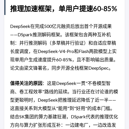
推理加速框架，单用户提速60-85%
DeepSeek在完成500亿元融资后放出首个开源成果
——DSpark推测解码框架。该框架包含两种互补机
制：并行推测解码（多草稿并行验证）和自适应草稿
长度调度，在DeepSeek-V4-Pro和Flash两款模型上实
现单用户生成速度提升60-85%，且不影响输出质量。
论文由梁文锋署名，同步开源全栈框架DeepSpec。
值得关注的原因
：这是DeepSeek一贯"不卷模型智
商、卷工程效率"路线的延续。当行业还在讨论谁的模
型更聪明时，DeepSeek把推理延迟降低了近一半——
这直接关系到大模型从"能用"到"好用"的成本门槛。
结合SK集团的算力基建狂潮，DSpark代表的推理优化
方向与算力扩张形成互补：一边建电厂，一边改造发