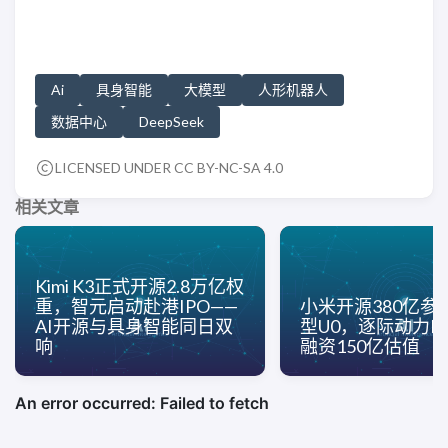
Ai
具身智能
大模型
人形机器人
数据中心
DeepSeek
LICENSED UNDER CC BY-NC-SA 4.0
相关文章
Kimi K3正式开源2.8万亿权
重，智元启动赴港IPO——
小米开源380亿参
AI开源与具身智能同日双
型U0，逐际动力Pre
响
融资150亿估值