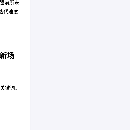
之强前所未
迭代速度
地新场
的关键词。