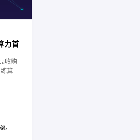
算力首
ta收购
训练算
框架。